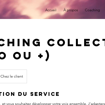
Accueil
À propos
Coaching
ching collec
o ou +)
Chez le client
tion du service
s, et vous souhaitez développer votre voix ensemble. J'adaptera