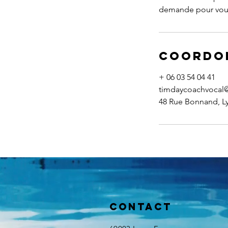
demande pour vous 
Coordo
+ 06 03 54 04 41
timdaycoachvocal
48 Rue Bonnand, L
Contact