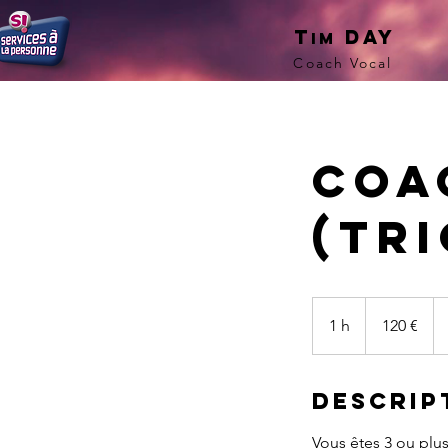
T
Day
im
Coach Vocal
Coa
(tri
120
euros
1 h
1
120 €
Descrip
Vous êtes 3 ou plu